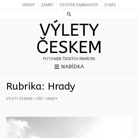
HRADY
ZÁMKY
OSTATNÍ ZAJÍMAVOSTI
O NÁS
VÝLETY
ČESKEM
FOTOWEB ČESKÝCH PAMÁTEK
NABÍDKA
Rubrika:
Hrady
VÝLETY ČESKEM
>
VŠE
>
HRADY
Stránky:
«
1
2
3
4
5
6
»
Stránky:
«
1
2
3
4
5
6
»