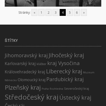
Stránky:
«
1
2
3
4
5
6
»
ŠTÍTKY
Jihočeský kraj
Jihomoravský kraj
kraj Vysočina
Karlovarský kraj
klášter
Liberecký kraj
Královehradecký kraj
Muzeum
Pardubický kraj
Olomoucký kraj
Německo
Plzeňský kraj
Severočeský kraj
Praha
Rozhledna
Středočeský kraj
Ústecký kraj
Český ráj