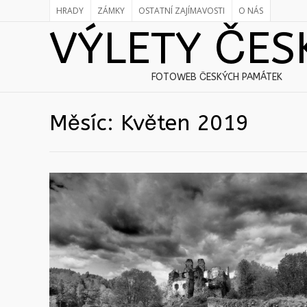
HRADY
ZÁMKY
OSTATNÍ ZAJÍMAVOSTI
O NÁS
VÝLETY ČES
FOTOWEB ČESKÝCH PAMÁTEK
Měsíc:
Květen 2019
Dívčí Kámen
9.5.2019