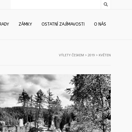
RADY
ZÁMKY
OSTATNÍ ZAJÍMAVOSTI
O NÁS
VÝLETY ČESKEM
>
2019
>
KVĚTEN
Pořešín
9.5.2019