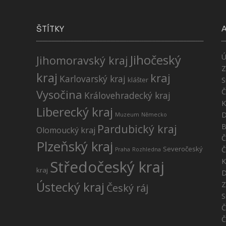
ŠTÍTKY
Jihočeský
Ú
Jihomoravský kraj
Z
kraj
kraj
Karlovarský kraj
klášter
S
Č
Vysočina
Královehradecký kraj
K
Liberecký kraj
D
Muzeum
Německo
Pardubický kraj
B
Olomoucký kraj
Č
Plzeňský kraj
Severočeský
Č
Praha
Rozhledna
K
Středočeský kraj
kraj
D
Ústecký kraj
Z
Český ráj
S
Č
Č