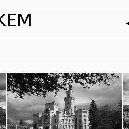
KEM
H
Hluboká nad Vltavou
9.5.2019