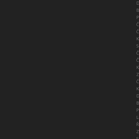
D
B
P
Č
Č
K
S
Č
Č
K
Z
Č
K
D
B
P
L
Ř
Z
S