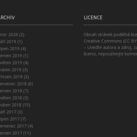
ARCHIV
LICENCE
nor 2026
(2)
Obsah stránek podléhá lice
Creative Commons (CC BY
áří 2019
(1)
– Uveďte autora a zdroj, z
rpen 2019
(4)
licenci, nepoužívejte kome
erven 2019
(1)
věten 2019
(4)
uben 2019
(3)
řezen 2019
(3)
ervenec 2018
(6)
erven 2018
(7)
věten 2018
(3)
uben 2018
(15)
áří 2017
(3)
rpen 2017
(7)
ervenec 2017
(4)
erven 2017
(11)