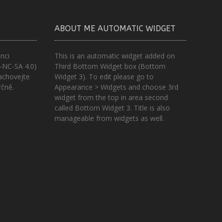
ABOUT ME AUTOMATIC WIDGET
nci
This is an automatic widget added on
-NC-SA 4.0)
Third Bottom Widget box (Bottom
achovejte
Widget 3). To edit please go to
rčně.
Appearance > Widgets and choose 3rd
widget from the top in area second
called Bottom Widget 3. Title is also
manageable from widgets as well.