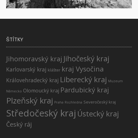
ŠTÍTKY
Jihočeský kraj
Jihomoravský kraj
kraj Vysočina
Karlovarský kraj
klášter
Liberecký kraj
Královehradecký kraj
Muzeum
Pardubický kraj
Olomoucký kraj
Německo
Plzeňský kraj
Severočeský kraj
Praha
Rozhledna
Středočeský kraj
Ústecký kraj
Český ráj