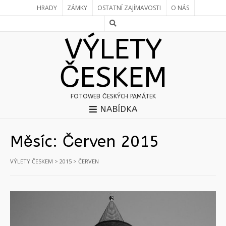
HRADY
ZÁMKY
OSTATNÍ ZAJÍMAVOSTI
O NÁS
VÝLETY
ČESKEM
FOTOWEB ČESKÝCH PAMÁTEK
NABÍDKA
Měsíc:
Červen 2015
VÝLETY ČESKEM
>
2015
>
ČERVEN