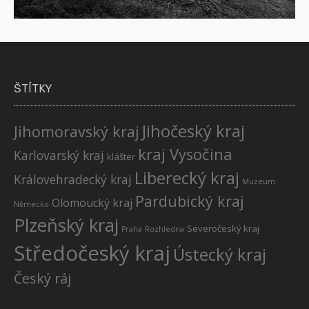
ŠTÍTKY
Jihočeský kraj
Jihomoravský kraj
kraj Vysočina
Karlovarský kraj
klášter
Liberecký kraj
Královehradecký kraj
Muzeum
Pardubický kraj
Olomoucký kraj
Německo
Plzeňský kraj
Severočeský kraj
Praha
Rozhledna
Středočeský kraj
Ústecký kraj
Český ráj