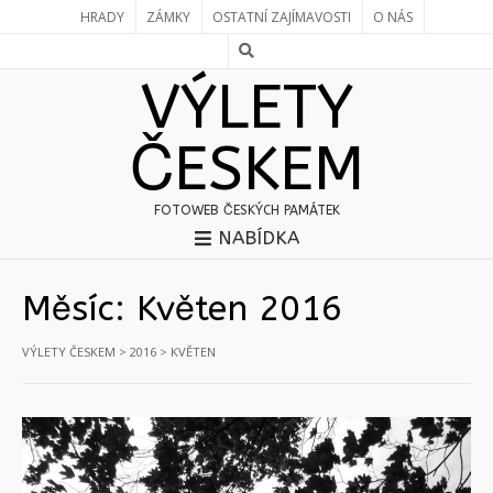
HRADY
ZÁMKY
OSTATNÍ ZAJÍMAVOSTI
O NÁS
VÝLETY
ČESKEM
FOTOWEB ČESKÝCH PAMÁTEK
NABÍDKA
Měsíc:
Květen 2016
VÝLETY ČESKEM
>
2016
>
KVĚTEN