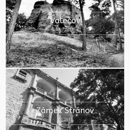
Valečov
14.7.2018
Zámek Stránov
3.6.2018