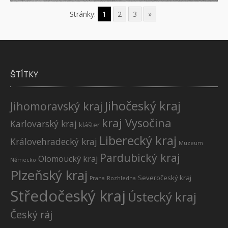
Stránky:
1
2
3
»
ŠTÍTKY
Jihočeský kraj
Jihomoravský kraj
kraj Vysočina
Karlovarský kraj
klášter
Liberecký kraj
Královehradecký kraj
Muzeum
Pardubický kraj
Olomoucký kraj
Německo
Plzeňský kraj
Severočeský kraj
Praha
Rozhledna
Středočeský kraj
Ústecký kraj
Český ráj