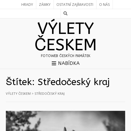
HRADY
ZÁMKY
OSTATNÍ ZAJÍMAVOSTI
O NÁS
VÝLETY
ČESKEM
FOTOWEB ČESKÝCH PAMÁTEK
NABÍDKA
Štítek:
Středočeský kraj
VÝLETY ČESKEM
>
STŘEDOČESKÝ KRAJ
Stránky:
1
2
3
»
Stránky:
1
2
3
»