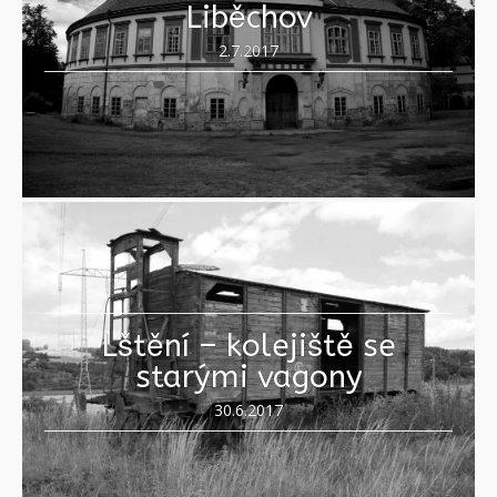
Liběchov
2.7.2017
Lštění – kolejiště se
starými vagony
30.6.2017