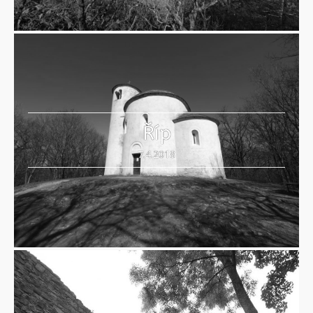
Říp
7.4.2018