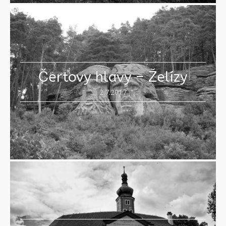
Čertovy hlavy – Želízy
2.7.2017