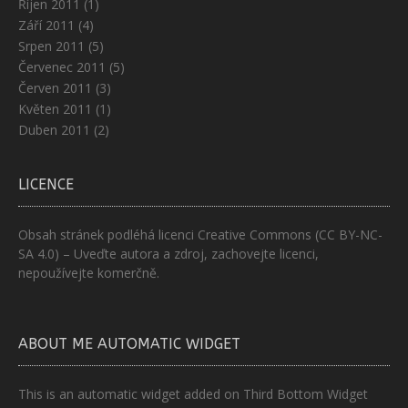
Říjen 2011
(1)
Září 2011
(4)
Srpen 2011
(5)
Červenec 2011
(5)
Červen 2011
(3)
Květen 2011
(1)
Duben 2011
(2)
LICENCE
Obsah stránek podléhá licenci
Creative Commons (CC BY-NC-
SA 4.0)
– Uveďte autora a zdroj, zachovejte licenci,
nepoužívejte komerčně.
ABOUT ME AUTOMATIC WIDGET
This is an automatic widget added on Third Bottom Widget