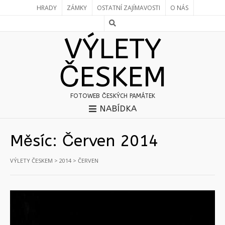
HRADY
ZÁMKY
OSTATNÍ ZAJÍMAVOSTI
O NÁS
VÝLETY
ČESKEM
FOTOWEB ČESKÝCH PAMÁTEK
NABÍDKA
Měsíc:
Červen 2014
VÝLETY ČESKEM
>
2014
>
ČERVEN