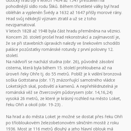
Gotický hrad byl v letech 1434 až 1547 přestavěn na
pohodlnější sídlo rodu Šliků. Během třicetileté války byl hrad
obléhán a vypleněn Švédy a 1632 až 1647 přišly morové rány.
Hrad svůj někdejší význam ztratil a už se z toho
nevzpamatoval.
V letech 1828 až 1948 byla část hradu přeměněna na věznici.
Koncem 20. století prošel hrad rekonstrukcí a zajímavostí je,
že se při stavebních úpravách nalezly ve šnekovém schodišti
paláce pozůstatky románské rotundy z první poloviny 12.
století.
Na nádvoří se nachází studna (obr. 26), původně zásobní
cisterna, která byla během 15. století prohloubena až na
úroveň řeky Ohře tj. do 55 metrů. Poblíž je k vidění bronzová
soška Gottstaina (obr. 17) znázorňující samotného vládce
Loketských skal, podsvětí a kamenů. A nepřehlédnutelná je
románská věž se čtvercovým půdorysem (obr. 14,16,24)
vysoká 26 metrů, ze které je krásný rozhled na město Loket,
řeku Ohři a okolí (obr. 19-23) .
Na hrad a do města Loket je možné se dostat přes řeku Ohři
po tříobloukovém železobetonovém silničním mostě z roku
1936. Most je 116 metrů dlouhý a jeho hlavní oblouk má