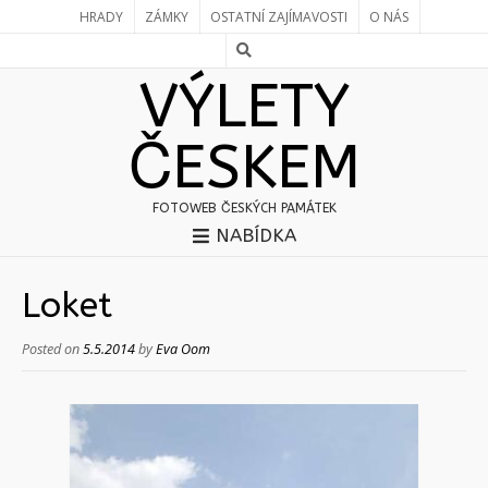
HRADY
ZÁMKY
OSTATNÍ ZAJÍMAVOSTI
O NÁS
VÝLETY
ČESKEM
FOTOWEB ČESKÝCH PAMÁTEK
NABÍDKA
Loket
Posted on
5.5.2014
by
Eva Oom