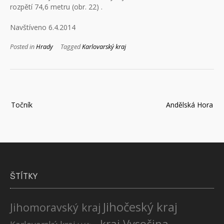
rozpětí 74,6 metru (obr. 22) .
Navštíveno 6.4.2014
Posted in
Hrady
Tagged
Karlovarský kraj
Navigace
Točník
Andělská Hora
pro
příspěvek
ŠTÍTKY
Jihočeský kraj
Jihomoravský kraj
kraj Vysočina