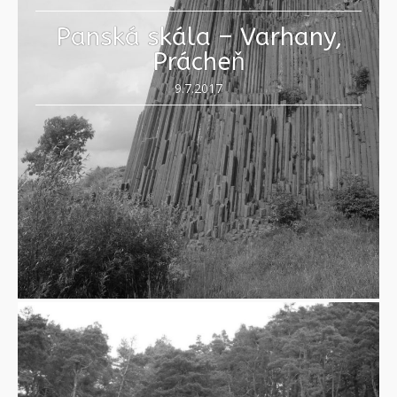
Panská skála – Varhany,
Prácheň
9.7.2017