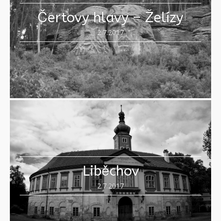
Čertovy hlavy – Želízy
2.7.2017
Liběchov
2.7.2017