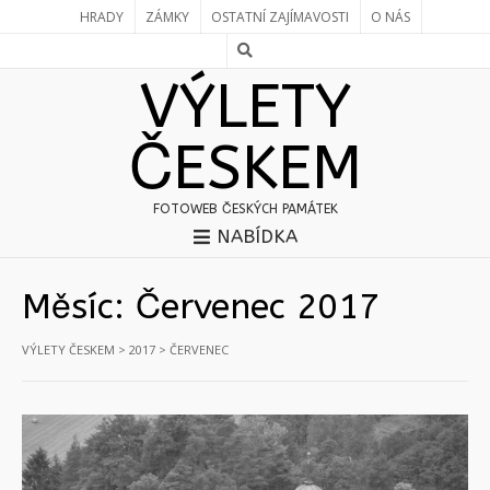
HRADY
ZÁMKY
OSTATNÍ ZAJÍMAVOSTI
O NÁS
VÝLETY
ČESKEM
FOTOWEB ČESKÝCH PAMÁTEK
NABÍDKA
Měsíc:
Červenec 2017
VÝLETY ČESKEM
>
2017
>
ČERVENEC