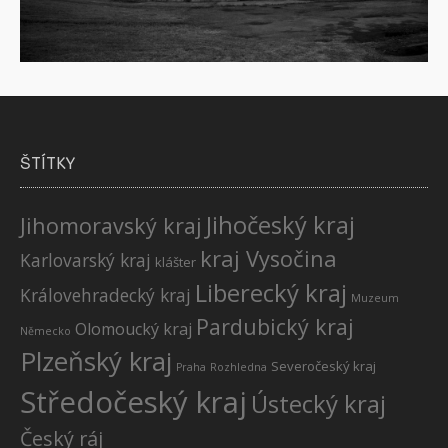
ŠTÍTKY
Jihočeský kraj
Jihomoravský kraj
kraj Vysočina
Karlovarský kraj
klášter
Liberecký kraj
Královehradecký kraj
Muzeum
Pardubický kraj
Olomoucký kraj
Německo
Plzeňský kraj
Severočeský kraj
Praha
Rozhledna
Středočeský kraj
Ústecký kraj
Český ráj