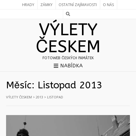
HRADY
ZÁMKY
OSTATNÍ ZAJÍMAVOSTI
O NÁS
VÝLETY
ČESKEM
FOTOWEB ČESKÝCH PAMÁTEK
NABÍDKA
Měsíc:
Listopad 2013
VÝLETY ČESKEM
>
2013
>
LISTOPAD