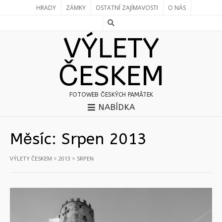
HRADY
ZÁMKY
OSTATNÍ ZAJÍMAVOSTI
O NÁS
VÝLETY
ČESKEM
FOTOWEB ČESKÝCH PAMÁTEK
NABÍDKA
Měsíc:
Srpen 2013
VÝLETY ČESKEM
>
2013
>
SRPEN