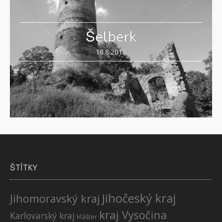
Šelberk
18.8.2013
ŠTÍTKY
Jihočeský kraj
Jihomoravský kraj
kraj Vysočina
Karlovarský kraj
klášter