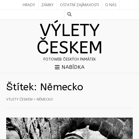
HRADY
ZÁMKY
OSTATNÍ ZAJÍMAVOSTI
O NÁS
VÝLETY
ČESKEM
FOTOWEB ČESKÝCH PAMÁTEK
NABÍDKA
Štítek:
Německo
VÝLETY ČESKEM
>
NĚMECKO