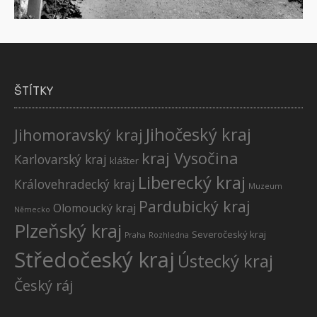
ŠTÍTKY
Jihočeský kraj
Jihomoravský kraj
kraj Vysočina
Karlovarský kraj
klášter
Liberecký kraj
Královehradecký kraj
Muzeum
Pardubický kraj
Olomoucký kraj
Německo
Plzeňský kraj
Severočeský kraj
Praha
Rozhledna
Středočeský kraj
Ústecký kraj
Český ráj