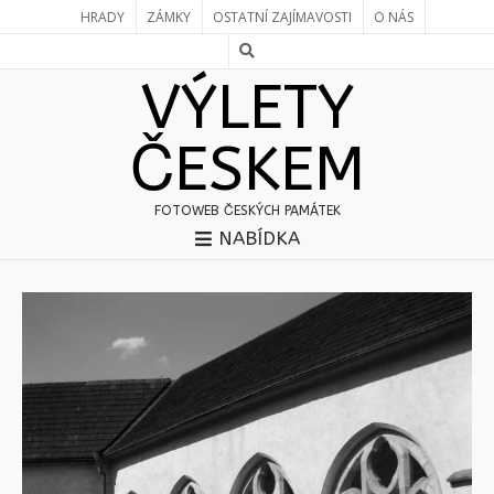
HRADY
ZÁMKY
OSTATNÍ ZAJÍMAVOSTI
O NÁS
VÝLETY
ČESKEM
FOTOWEB ČESKÝCH PAMÁTEK
NABÍDKA
Stránky:
«
1
2
3
4
5
6
7
8
9
»
Stránky:
«
1
2
3
4
5
6
7
8
9
»