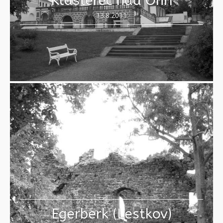
Klášterec nad Ohří
13.8.2011
Egerberk (Lestkov)