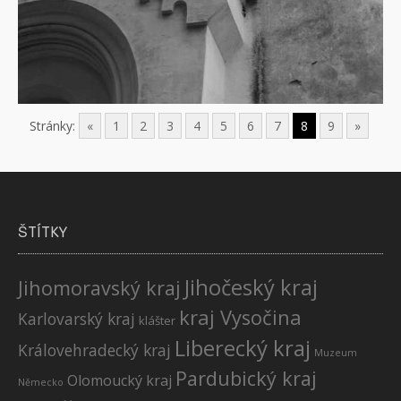
Stránky:
«
1
2
3
4
5
6
7
8
9
»
ŠTÍTKY
Jihočeský kraj
Jihomoravský kraj
kraj Vysočina
Karlovarský kraj
klášter
Liberecký kraj
Královehradecký kraj
Muzeum
Pardubický kraj
Olomoucký kraj
Německo