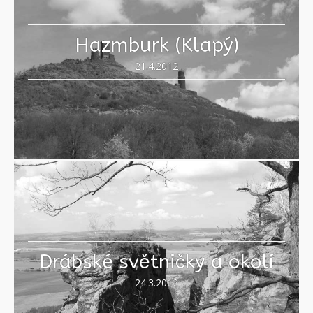
Hazmburk (Klapý)
21.4.2012
Drábské světničky a okolí
24.3.2012