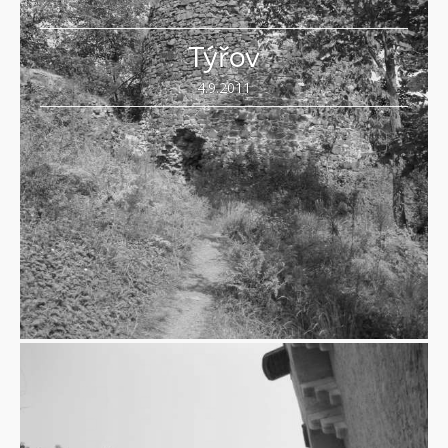
Týřov
4.9.2011