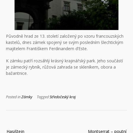
Původně hrad ze 13. století založený po vzoru francouzských
kastelů, dnes zámek spojený se svým posledním šlechtickým
majitelem Františkem Ferdinandem d’Este.
K zámku patří rozsáhlý krásný krajinářský park. Jeho součástí
je zámecký rybník, růžová zahrada se skleníkem, obora a
bažantnice.
Posted in
Zámky
Tagged
Středočeský kraj
Navigace
Hasištejn
Montserrat – poutní