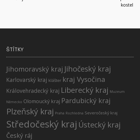
pro
kostel
příspěvek
ŠTÍTKY
Jihočeský kraj
Jihomoravský kraj
kraj Vysočina
Karlovarský kraj
klášter
Liberecký kraj
Královehradecký kraj
Muzeum
Pardubický kraj
Olomoucký kraj
Německo
Plzeňský kraj
Severočeský kraj
Praha
Rozhledna
Středočeský kraj
Ústecký kraj
Český ráj