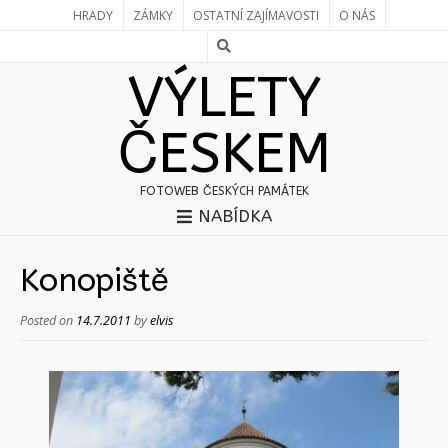
HRADY
ZÁMKY
OSTATNÍ ZAJÍMAVOSTI
O NÁS
VÝLETY
ČESKEM
FOTOWEB ČESKÝCH PAMÁTEK
NABÍDKA
Konopiště
Posted on
14.7.2011
by
elvis