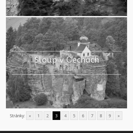
Sloup v Čechách
14.7.2017
Stránky:
«
1
2
3
4
5
6
7
8
9
»