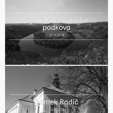
Vyhlídka Solenická
podkova
21.4.2018
Zámek Radič
14.4.2018