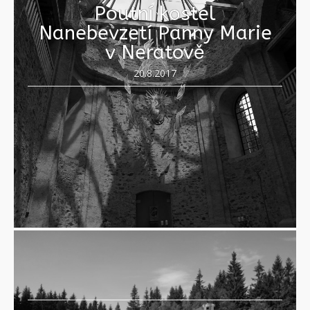
Poutní kostel
Nanebevzetí Panny Marie
v Neratově
20.8.2017