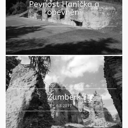
Pevnost Hanička a
opevnění
20.8.2017
Žumberk
6.8.2017