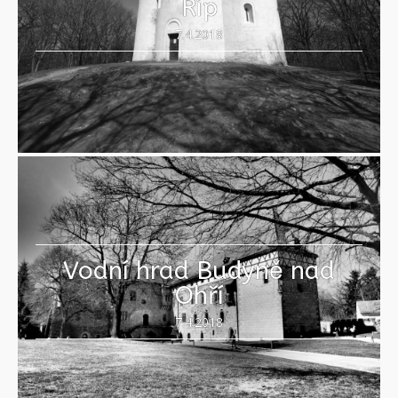
Říp
7.4.2018
Vodní hrad Budyně nad
Ohří
7.4.2018