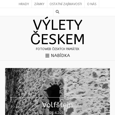
HRADY
ZÁMKY
OSTATNÍ ZAJÍMAVOSTI
O NÁS
VÝLETY
ČESKEM
FOTOWEB ČESKÝCH PAMÁTEK
NABÍDKA
Stránky:
«
1
2
3
4
5
6
7
8
9
»
Stránky:
«
1
2
3
4
5
6
7
8
9
»
Volfštejn
28.4.2018