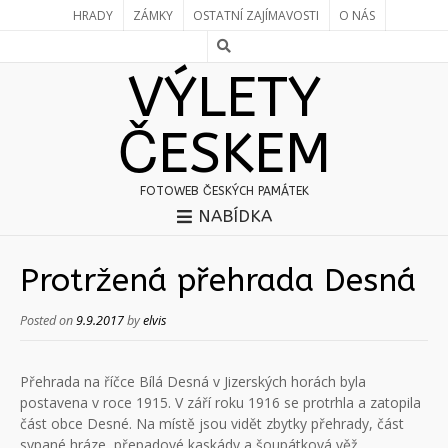
HRADY
ZÁMKY
OSTATNÍ ZAJÍMAVOSTI
O NÁS
VÝLETY
ČESKEM
FOTOWEB ČESKÝCH PAMÁTEK
NABÍDKA
Protržená přehrada Desná
Posted on
9.9.2017
by
elvis
Přehrada na říčce Bílá Desná v Jizerských horách byla
postavena v roce 1915. V září roku 1916 se protrhla a zatopila
část obce Desné. Na místě jsou vidět zbytky přehrady, část
sypané hráze, přepadové kaskády a šoupátková věž.