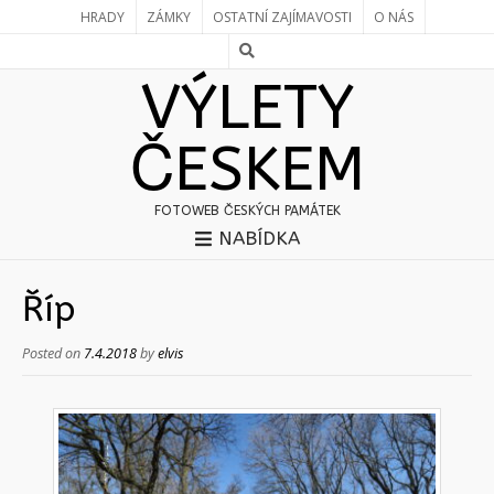
HRADY
ZÁMKY
OSTATNÍ ZAJÍMAVOSTI
O NÁS
VÝLETY
ČESKEM
FOTOWEB ČESKÝCH PAMÁTEK
NABÍDKA
Říp
Posted on
7.4.2018
by
elvis