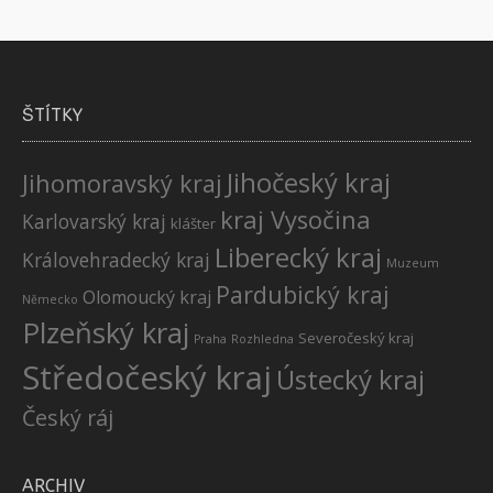
ŠTÍTKY
Jihočeský kraj
Jihomoravský kraj
kraj Vysočina
Karlovarský kraj
klášter
Liberecký kraj
Královehradecký kraj
Muzeum
Pardubický kraj
Olomoucký kraj
Německo
Plzeňský kraj
Severočeský kraj
Praha
Rozhledna
Středočeský kraj
Ústecký kraj
Český ráj
ARCHIV