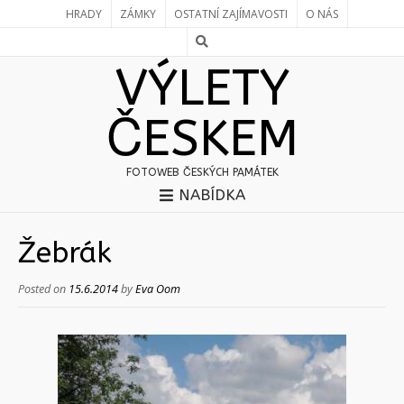
HRADY
ZÁMKY
OSTATNÍ ZAJÍMAVOSTI
O NÁS
VÝLETY
ČESKEM
FOTOWEB ČESKÝCH PAMÁTEK
NABÍDKA
Žebrák
Posted on
15.6.2014
by
Eva Oom