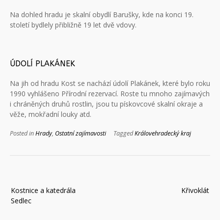
Na dohled hradu je skalní obydlí Barušky, kde na konci 19.
století bydlely přibližně 19 let dvě vdovy.
ÚDOLÍ PLAKÁNEK
Na jih od hradu Kost se nachází údolí Plakánek, které bylo roku
1990 vyhlášeno Přírodní rezervací. Roste tu mnoho zajímavých
i chráněných druhů rostlin, jsou tu pískovcové skalní okraje a
věže, mokřadní louky atd.
Posted in
Hrady
,
Ostatní zajímavosti
Tagged
Královehradecký kraj
Navigace
Kostnice a katedrála
Křivoklát
pro
Sedlec
příspěvek