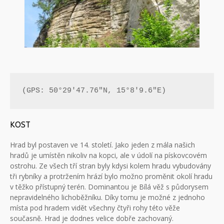
(GPS: 50°29'47.76"N, 15°8'9.6"E)
KOST
Hrad byl postaven ve 14. století. Jako jeden z mála našich
hradů je umístěn nikoliv na kopci, ale v údolí na pískovcovém
ostrohu. Ze všech tří stran byly kdysi kolem hradu vybudovány
tři rybníky a protržením hrází bylo možno proměnit okolí hradu
v těžko přístupný terén. Dominantou je Bílá věž s půdorysem
nepravidelného lichoběžníku. Díky tomu je možné z jednoho
místa pod hradem vidět všechny čtyři rohy této věže
současně. Hrad je dodnes velice dobře zachovaný.