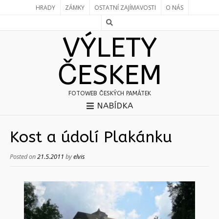
HRADY
ZÁMKY
OSTATNÍ ZAJÍMAVOSTI
O NÁS
VÝLETY
ČESKEM
FOTOWEB ČESKÝCH PAMÁTEK
NABÍDKA
Kost a údolí Plakánku
Posted on
21.5.2011
by
elvis