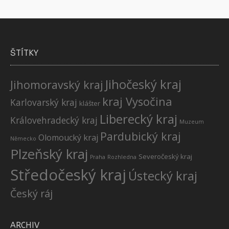
ŠTÍTKY
Jihočeský kraj
Jihomoravský kraj
kraj Vysočina
Karlovarský kraj
klášter
Liberecký kraj
Královehradecký kraj
Muzeum
Pardubický kraj
Olomoucký kraj
Německo
Plzeňský kraj
Severočeský kraj
Praha
Rozhledna
Středočeský kraj
Ústecký kraj
Český ráj
ARCHIV