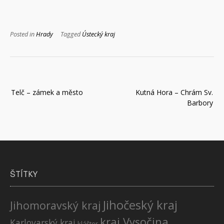
Posted in
Hrady
Tagged
Ústecký kraj
Navigace
Telč – zámek a město
Kutná Hora – Chrám Sv.
pro
Barbory
příspěvek
ŠTÍTKY
Jihočeský kraj
Jihomoravský kraj
kraj Vysočina
Karlovarský kraj
klášter