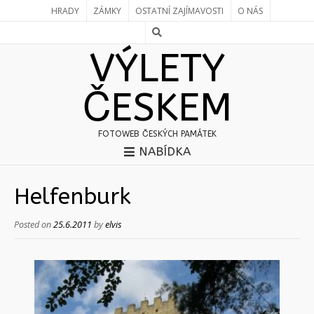
HRADY
ZÁMKY
OSTATNÍ ZAJÍMAVOSTI
O NÁS
VÝLETY
ČESKEM
FOTOWEB ČESKÝCH PAMÁTEK
NABÍDKA
Helfenburk
Posted on
25.6.2011
by
elvis