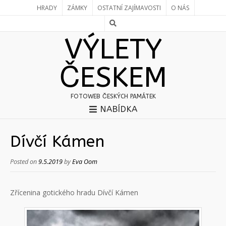
HRADY
ZÁMKY
OSTATNÍ ZAJÍMAVOSTI
O NÁS
VÝLETY
ČESKEM
FOTOWEB ČESKÝCH PAMÁTEK
NABÍDKA
Dívčí Kámen
Posted on
9.5.2019
by
Eva Oom
Zřícenina gotického hradu Dívčí Kámen