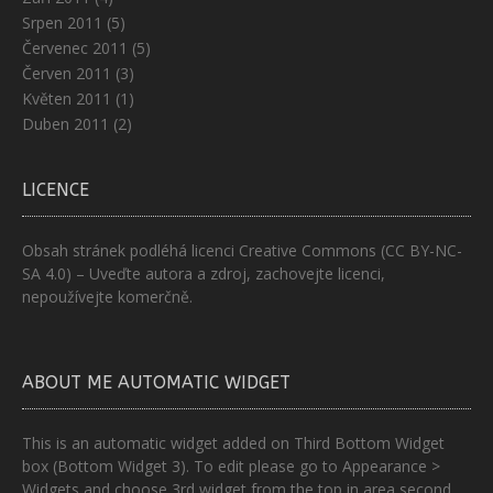
Srpen 2011
(5)
Červenec 2011
(5)
Červen 2011
(3)
Květen 2011
(1)
Duben 2011
(2)
LICENCE
Obsah stránek podléhá licenci
Creative Commons (CC BY-NC-
SA 4.0)
– Uveďte autora a zdroj, zachovejte licenci,
nepoužívejte komerčně.
ABOUT ME AUTOMATIC WIDGET
This is an automatic widget added on Third Bottom Widget
box (Bottom Widget 3). To edit please go to Appearance >
Widgets and choose 3rd widget from the top in area second