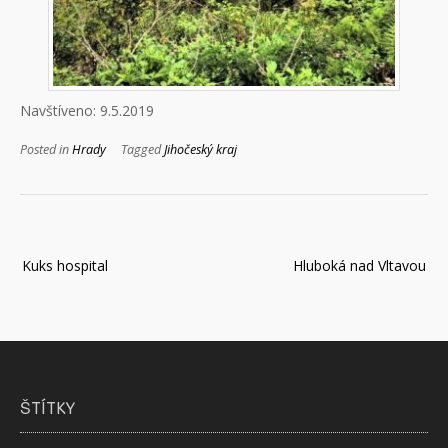
Navštíveno: 9.5.2019
Posted in
Hrady
Tagged
Jihočeský kraj
Navigace
Kuks hospital
Hluboká nad Vltavou
pro
příspěvek
ŠTÍTKY