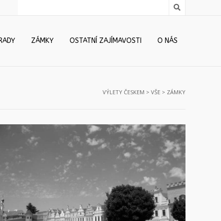
RADY
ZÁMKY
OSTATNÍ ZAJÍMAVOSTI
O NÁS
VÝLETY ČESKEM
>
VŠE
>
ZÁMKY
Telč – zámek a město
12.7.2011