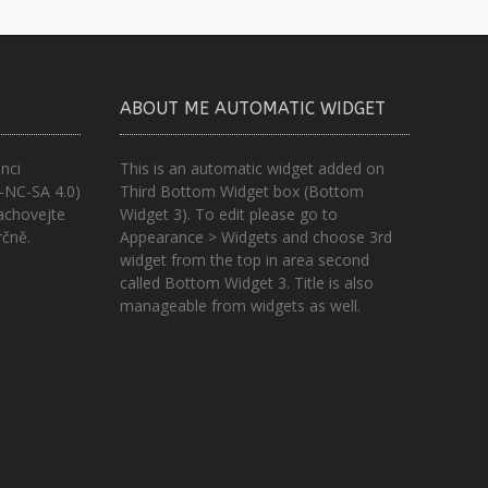
ABOUT ME AUTOMATIC WIDGET
nci
This is an automatic widget added on
-NC-SA 4.0)
Third Bottom Widget box (Bottom
achovejte
Widget 3). To edit please go to
rčně.
Appearance > Widgets and choose 3rd
widget from the top in area second
called Bottom Widget 3. Title is also
manageable from widgets as well.