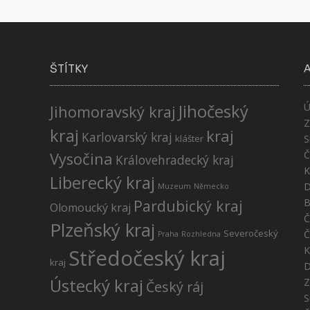
ŠTÍTKY
Jihočeský
Ú
Jihomoravský kraj
Z
kraj
kraj
Karlovarský kraj
klášter
S
Č
Vysočina
Královehradecký kraj
K
Liberecký kraj
D
Muzeum
Německo
Pardubický kraj
B
Olomoucký kraj
Č
Plzeňský kraj
Severočeský
Č
Praha
Rozhledna
K
Středočeský kraj
kraj
D
Ústecký kraj
Z
Český ráj
S