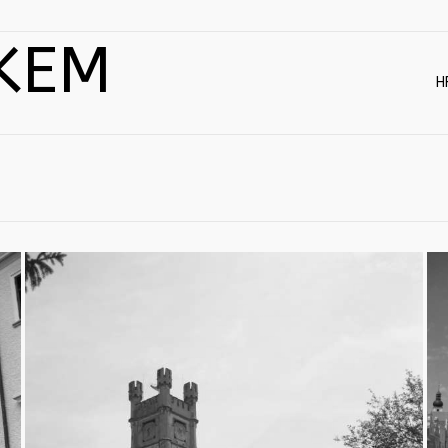
KEM
H
Stránky:
«
1
2
Stránky:
«
1
2