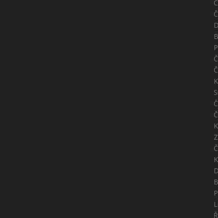
Č
Č
D
B
P
Č
Č
K
S
Č
Č
K
Z
Č
K
D
B
P
L
Ř