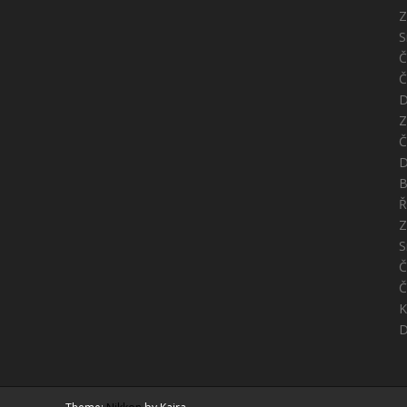
Z
S
Č
Č
D
Z
Č
D
B
Ř
Z
S
Č
Č
K
D