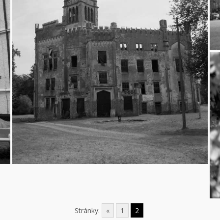
Český Rudolec
13.7.2011
Stránky:
«
1
2