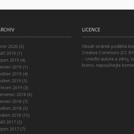
ARCHIV
LICENCE
nor 2026
(2)
Obsah stránek podléhá lice
Creative Commons (CC BY
áří 2019
(1)
– Uveďte autora a zdroj, z
rpen 2019
(4)
licenci, nepoužívejte kome
erven 2019
(1)
věten 2019
(4)
uben 2019
(3)
řezen 2019
(3)
ervenec 2018
(6)
erven 2018
(7)
věten 2018
(3)
uben 2018
(15)
áří 2017
(3)
rpen 2017
(7)