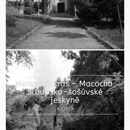
Moravský kras – Macocha,
Sloupsko-šošůvské
jeskyně
6.7.2013