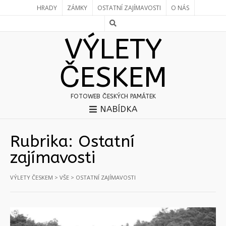
HRADY
ZÁMKY
OSTATNÍ ZAJÍMAVOSTI
O NÁS
VÝLETY
ČESKEM
FOTOWEB ČESKÝCH PAMÁTEK
NABÍDKA
Rubrika:
Ostatní
zajímavosti
VÝLETY ČESKEM
>
VŠE
>
OSTATNÍ ZAJÍMAVOSTI
Stránky:
«
1
2
3
»