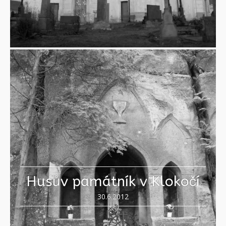
Husův památník v Klokočí
30.6.2012