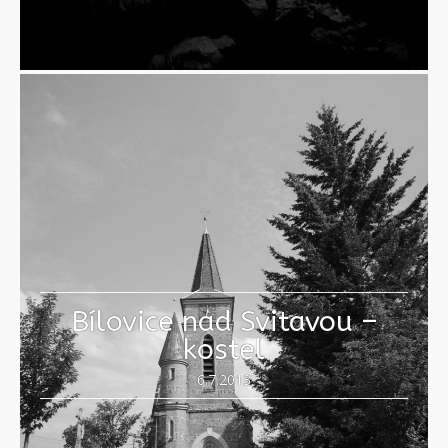
Bílovice nad Svitavou –
kostel
6.7.2013