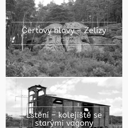
Stránky:
«
1
2
3
»
Čertovy hlavy – Želízy
2.7.2017
Lštění – kolejiště se
starými vagony