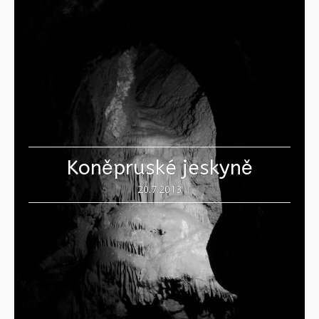
Koněpruské jeskyně
20.7.2013