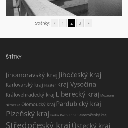
Stránky:
«
1
2
3
»
ŠTÍTKY
Jihočeský kraj
Jihomoravský kraj
kraj Vysočina
Karlovarský kraj
klášter
Liberecký kraj
Královehradecký kraj
Muzeum
Pardubický kraj
Olomoucký kraj
Německo
Plzeňský kraj
Severočeský kraj
Praha
Rozhledna
Středočeský kraj
Ústecký kraj