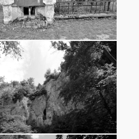
Moravský kras –
Macocha, Sloupsko-
šošůvské jeskyně
6.7.2013