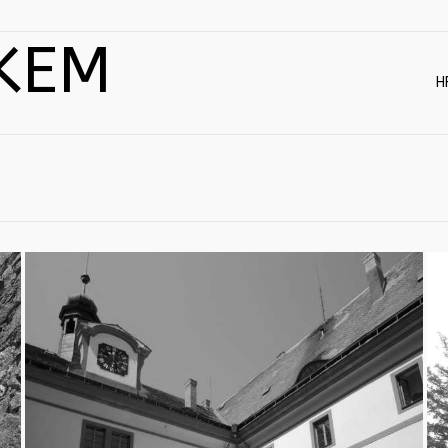
KEM
H
Stránky:
1
2
»
Stránky:
1
2
»