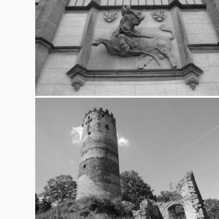
Žleby
17.9.2013
Šelberk
18.8.2013