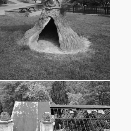
Olšiaka
17.9.2013
Veveří
8.7.2013