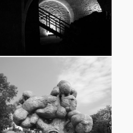
Lipnice
17.9.2013
Betonové sochy Michala