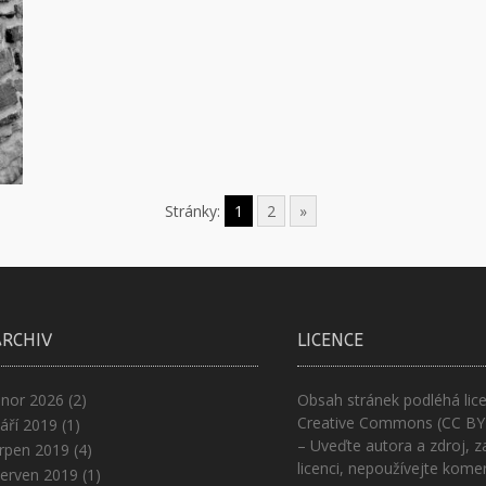
Stránky:
1
2
»
ARCHIV
LICENCE
nor 2026
(2)
Obsah stránek podléhá lice
Creative Commons (CC BY
áří 2019
(1)
– Uveďte autora a zdroj, z
rpen 2019
(4)
licenci, nepoužívejte kome
erven 2019
(1)