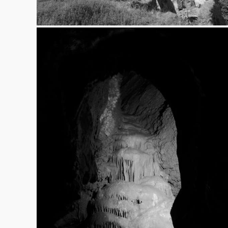
Koněpruské jeskyně
20.7.2013