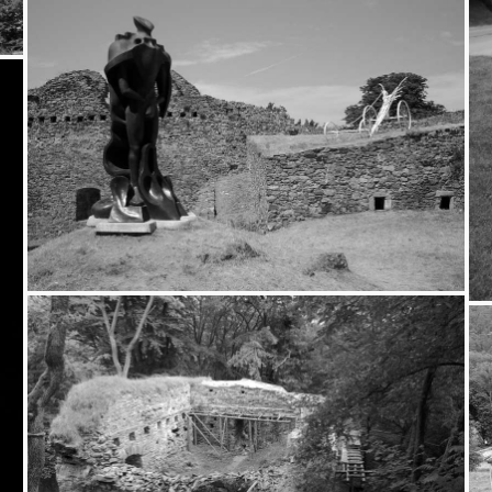
Klenová
27.7.2013
Jenčov
20.7.2013