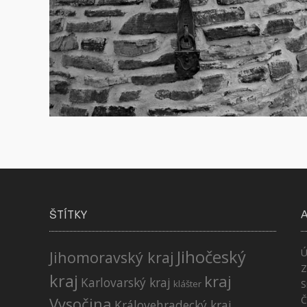
ŠTÍTKY
Jihočeský
Ú
Jihomoravský kraj
Z
kraj
kraj
Karlovarský kraj
klášter
S
Č
Vysočina
Královehradecký kraj