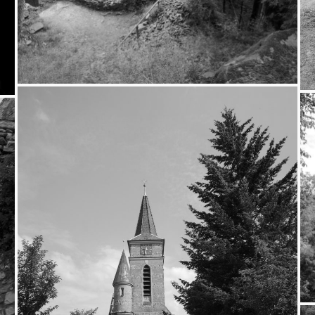
Bílovice nad Svitavou –
kostel
6.7.2013