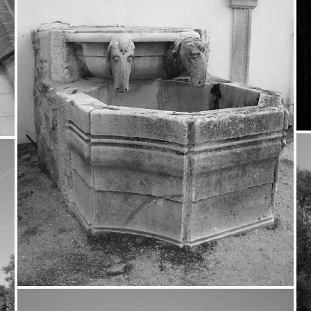
Žďár nad Sázavou –
zámek
17.9.2013