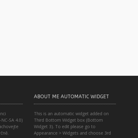
ABOUT ME AUTOMATIC WIDGET
nci
This is an automatic widget added on
-NC-SA 4.0)
Third Bottom Widget box (Bottom
achovejte
Widget 3). To edit please go to
rčně.
Appearance > Widgets and choose 3rd