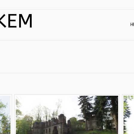
KEM
H