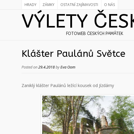
HRADY
ZÁMKY
OSTATNÍ ZAJÍMAVOSTI
O NÁS
VÝLETY ČES
FOTOWEB ČESKÝCH PAMÁTEK
Klášter Paulánů Světce
Posted on
29.4.2018
by
Eva Oom
Zaniklý klášter Paulánů ležící kousek od Jízdárny