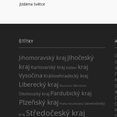
Jízdárna Světce
pro
příspěvek
ŠTÍTKY
Jihočeský
Ú
Jihomoravský kraj
Z
kraj
kraj
Karlovarský kraj
klášter
S
Č
Vysočina
Královehradecký kraj
K
Liberecký kraj
D
Muzeum
Německo
Pardubický kraj
B
Olomoucký kraj
Č
Plzeňský kraj
Severočeský
Č
Praha
Rozhledna
K
Středočeský kraj
kraj
D