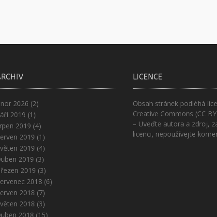
ARCHIV
LICENCE
nor 2026
(2)
Obsah stránek podléhá lice
Creative Commons (CC BY
áří 2019
(1)
– Uveďte autora a zdroj, z
rpen 2019
(4)
licenci, nepoužívejte kome
erven 2019
(1)
věten 2019
(4)
uben 2019
(3)
řezen 2019
(3)
ervenec 2018
(6)
erven 2018
(7)
věten 2018
(3)
uben 2018
(15)