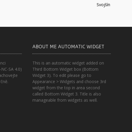
Svojšín
ABOUT ME AUTOMATIC WIDGET
nci
This is an automatic widget added on
-NC-SA 4.0)
Third Bottom Widget box (Bottom
achovejte
Widget 3). To edit please go to
rčně.
Appearance > Widgets and choose 3rd
widget from the top in area second
called Bottom Widget 3. Title is also
manageable from widgets as well.