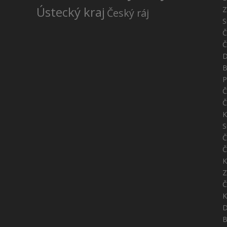
Ústecký kraj
Z
Český ráj
S
Č
Č
D
B
P
Č
Č
K
S
Č
Č
K
Z
Č
K
D
B