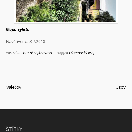
Mapa výletu
Navštíveno: 3.7.2018
Posted in
Ostatní zajímavosti
Tagged
Olomoucký kraj
Navigace
Valečov
Úsov
pro
příspěvek
ŠTÍTKY