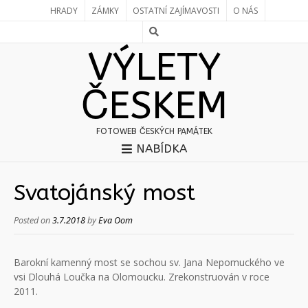
HRADY
ZÁMKY
OSTATNÍ ZAJÍMAVOSTI
O NÁS
VÝLETY
ČESKEM
FOTOWEB ČESKÝCH PAMÁTEK
NABÍDKA
Svatojánský most
Posted on
3.7.2018
by
Eva Oom
Barokní kamenný most se sochou sv. Jana Nepomuckého ve
vsi Dlouhá Loučka na Olomoucku. Zrekonstruován v roce
2011.