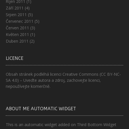
Říjen 2011
(1)
Září 2011
(4)
Srpen 2011
(5)
Červenec 2011
(5)
Červen 2011
(3)
Květen 2011
(1)
Duben 2011
(2)
LICENCE
Obsah stránek podléhá licenci
Creative Commons (CC BY-NC-
SA 4.0)
– Uveďte autora a zdroj, zachovejte licenci,
nepoužívejte komerčně.
ABOUT ME AUTOMATIC WIDGET
This is an automatic widget added on Third Bottom Widget