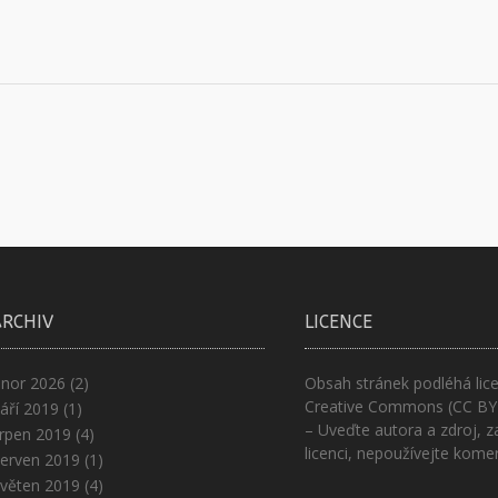
ARCHIV
LICENCE
nor 2026
(2)
Obsah stránek podléhá lice
Creative Commons (CC BY
áří 2019
(1)
– Uveďte autora a zdroj, z
rpen 2019
(4)
licenci, nepoužívejte kome
erven 2019
(1)
věten 2019
(4)