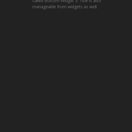
called Bottom Widget 3. Title is also
manageable from widgets as well.