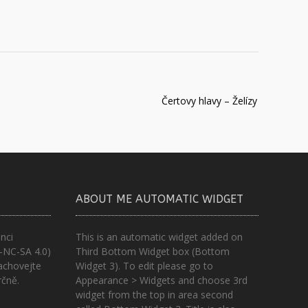
Čertovy hlavy – Želízy
ABOUT ME AUTOMATIC WIDGET
nci
This is an automatic widget added on
-NC-SA 4.0)
Third Bottom Widget box (Bottom
achovejte
Widget 3). To edit please go to
rčně.
Appearance > Widgets and choose 3rd
widget from the top in area second