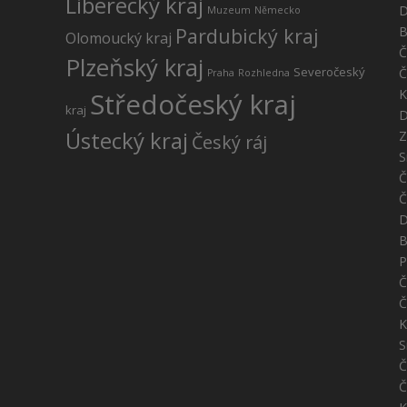
Liberecký kraj
D
Muzeum
Německo
Pardubický kraj
B
Olomoucký kraj
Č
Plzeňský kraj
Severočeský
Č
Praha
Rozhledna
K
Středočeský kraj
kraj
D
Ústecký kraj
Z
Český ráj
S
Č
Č
D
B
P
Č
Č
K
S
Č
Č