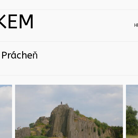
KEM
H
 Prácheň