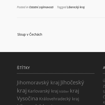
Posted in
Ostatní zajímavosti
Tagged
Liberecký kraj
Navigace
Sloup v Čechách
pro
příspěvek
ŠTÍTKY
Jihočeský
Ú
Jihomoravský kraj
Z
kraj
kraj
Karlovarský kraj
klášter
S
Č
Vysočina
Královehradecký kraj
K