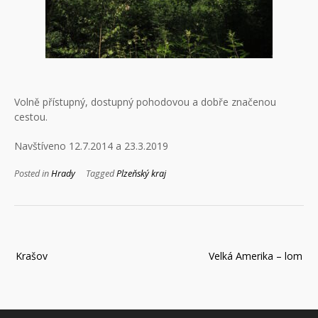
Volně přístupný, dostupný pohodovou a dobře značenou
cestou.
Navštíveno 12.7.2014 a 23.3.2019
Posted in
Hrady
Tagged
Plzeňský kraj
Navigace
Krašov
Velká Amerika – lom
pro
příspěvek