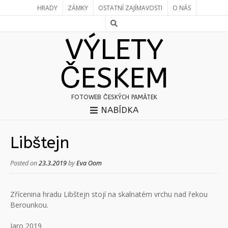
HRADY
ZÁMKY
OSTATNÍ ZAJÍMAVOSTI
O NÁS
VÝLETY
ČESKEM
FOTOWEB ČESKÝCH PAMÁTEK
NABÍDKA
Libštejn
Posted on
23.3.2019
by
Eva Oom
Zřícenina hradu Libštejn stojí na skalnatém vrchu nad řekou
Berounkou.
Jaro 2019